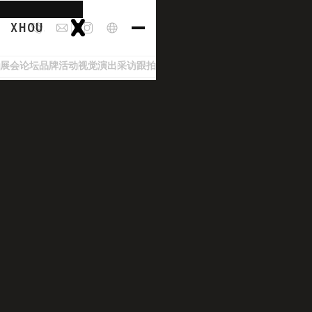
XHOUSE
展会
论坛
品牌
活动
视觉
演出
采访
跟拍
推介会
贵州茅台 • 伦敦美馔之夜
London, United Kingdom
2023 Sep